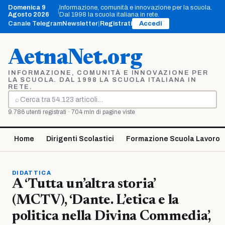
Vai
Domenica 9
Informazione, comunità e innovazione per la scuola.
|
al
Agosto 2026
Dal 1998 la scuola italiana in rete.
contenuto
Canale Telegram
Newsletter
|
Registrati
Accedi
AetnaNet.org
INFORMAZIONE, COMUNITÀ E INNOVAZIONE PER
LA SCUOLA. DAL 1998 LA SCUOLA ITALIANA IN
RETE.
⌕
Cerca
9.786 utenti registrati · 704 mln di pagine viste
Home
Dirigenti Scolastici
Formazione Scuola Lavoro
DIDATTICA
A ‘Tutta un’altra storia’
(MCTV), ‘Dante. L’etica e la
politica nella Divina Commedia’,