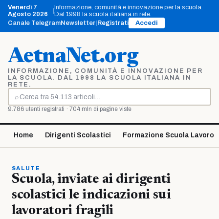
Vai
Venerdì 7
Informazione, comunità e innovazione per la scuola.
|
al
Agosto 2026
Dal 1998 la scuola italiana in rete.
contenuto
Canale Telegram
Newsletter
|
Registrati
Accedi
AetnaNet.org
INFORMAZIONE, COMUNITÀ E INNOVAZIONE PER
LA SCUOLA. DAL 1998 LA SCUOLA ITALIANA IN
RETE.
⌕
Cerca
9.786 utenti registrati · 704 mln di pagine viste
Home
Dirigenti Scolastici
Formazione Scuola Lavoro
SALUTE
Scuola, inviate ai dirigenti
scolastici le indicazioni sui
lavoratori fragili