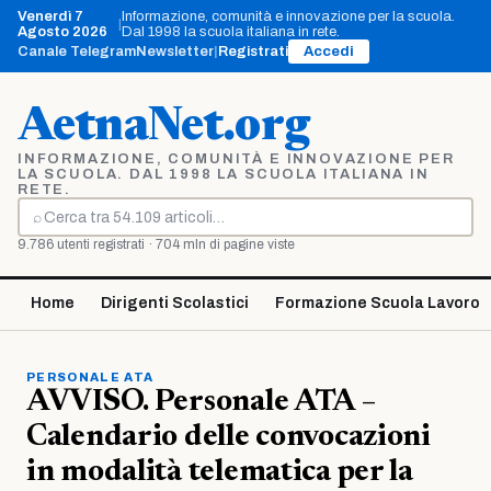
Vai
Venerdì 7
Informazione, comunità e innovazione per la scuola.
|
al
Agosto 2026
Dal 1998 la scuola italiana in rete.
contenuto
Canale Telegram
Newsletter
|
Registrati
Accedi
AetnaNet.org
INFORMAZIONE, COMUNITÀ E INNOVAZIONE PER
LA SCUOLA. DAL 1998 LA SCUOLA ITALIANA IN
RETE.
⌕
Cerca
9.786 utenti registrati · 704 mln di pagine viste
Home
Dirigenti Scolastici
Formazione Scuola Lavoro
PERSONALE ATA
AVVISO. Personale ATA –
Calendario delle convocazioni
in modalità telematica per la