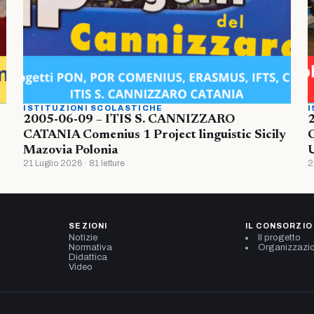
ISTITUZIONI SCOLASTICHE
I
2005-06-09 – ITIS S. CANNIZZARO
CATANIA Comenius 1 Project linguistic Sicily
Mazovia Polonia
U
21 Luglio 2026 · 81 letture
2
SEZIONI
IL CONSORZIO
Notizie
Il progetto
Normativa
Organizzazi
Didattica
Video