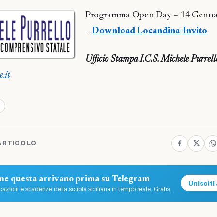
Programma Open Day – 14 Genna
–
Download Locandina-Invito
Ufficio Stampa I.C.S. Michele Purrell
.it
ARTICOLO
ome questa arrivano prima su Telegram
Unisciti 
azioni e scadenze della scuola siciliana in tempo reale. Gratis.