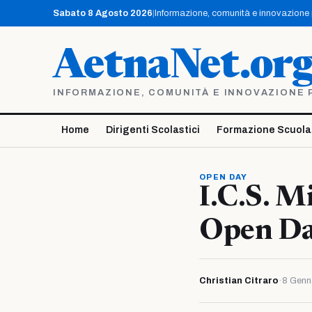
Vai
Sabato 8 Agosto 2026
|
Informazione, comunità e innovazione pe
al
contenuto
AetnaNet.or
INFORMAZIONE, COMUNITÀ E INNOVAZIONE PE
Home
Dirigenti Scolastici
Formazione Scuola
OPEN DAY
I.C.S. M
Open D
Christian Citraro
·
8 Genn