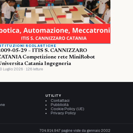
STITUZIONI SCOLASTICHE
2009-05-29 – ITIS S. CANNIZZARO
CATANIA Competizione rete MiniRobot
niversita Catania Ingegneria
0 Luglio 2026 · 126 letture
UTILITY
Contattaci
one
Pubblicità
Cookie Policy (UE)
Privacy Policy
704.914.947 pagine viste da gennaio 2002