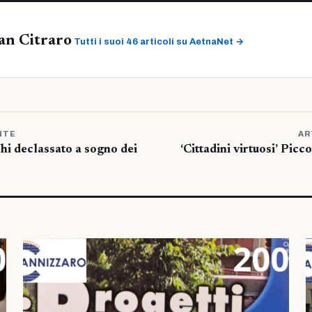
an Citraro
Tutti i suoi 46 articoli su AetnaNet →
NTE
AR
hi declassato a sogno dei
‘Cittadini virtuosi’ Picc