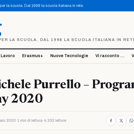
r la scuola. Dal 1998 la scuola italiana in rete.
g
R LA SCUOLA. DAL 1998 LA SCUOLA ITALIANA IN RET
 Lavoro
Erasmus+
Nuove Tecnologie
Vi racconto …
V
ichele Purrello – Prog
ay 2020
aio 2020
·
1 min di lettura
·
4.332 letture