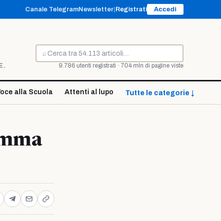
Canale Telegram
Newsletter
|
Registrati
Accedi
⌕
Cerca
E.
9.786 utenti registrati · 704 mln di pagine viste
oce alla Scuola
Attenti al lupo
Tutte le categorie ↓
ramma