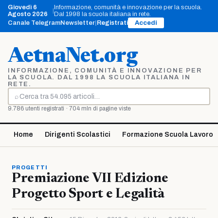
Vai
Giovedì 6
Informazione, comunità e innovazione per la scuola.
|
al
Agosto 2026
Dal 1998 la scuola italiana in rete.
contenuto
Canale Telegram
Newsletter
|
Registrati
Accedi
AetnaNet.org
INFORMAZIONE, COMUNITÀ E INNOVAZIONE PER
LA SCUOLA. DAL 1998 LA SCUOLA ITALIANA IN
RETE.
⌕
Cerca
9.786 utenti registrati · 704 mln di pagine viste
Home
Dirigenti Scolastici
Formazione Scuola Lavoro
PROGETTI
Premiazione VII Edizione
Progetto Sport e Legalità