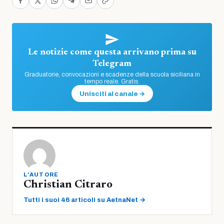
Le notizie come questa arrivano prima su
Telegram
Graduatorie, convocazioni e scadenze della scuola siciliana in
tempo reale. Gratis.
Unisciti al canale →
L'AUTORE
Christian Citraro
Tutti i suoi 46 articoli su AetnaNet →