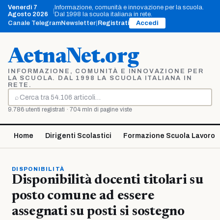
Vai
Venerdì 7
Informazione, comunità e innovazione per la scuola.
|
al
Agosto 2026
Dal 1998 la scuola italiana in rete.
contenuto
Canale Telegram
Newsletter
|
Registrati
Accedi
AetnaNet.org
INFORMAZIONE, COMUNITÀ E INNOVAZIONE PER
LA SCUOLA. DAL 1998 LA SCUOLA ITALIANA IN
RETE.
⌕
Cerca
9.786 utenti registrati · 704 mln di pagine viste
Home
Dirigenti Scolastici
Formazione Scuola Lavoro
DISPONIBILITÀ
Disponibilità docenti titolari su
posto comune ad essere
assegnati su posti si sostegno