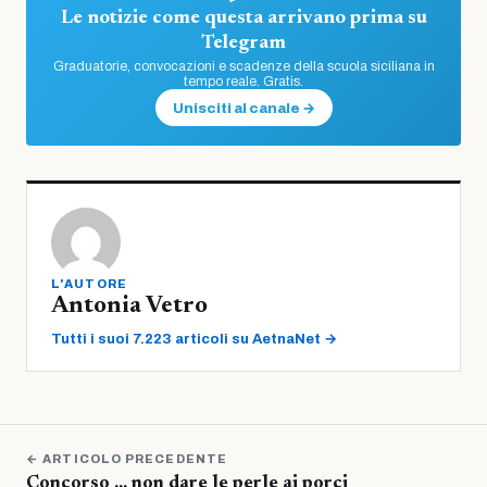
Le notizie come questa arrivano prima su
Telegram
Graduatorie, convocazioni e scadenze della scuola siciliana in
tempo reale. Gratis.
Unisciti al canale →
L'AUTORE
Antonia Vetro
Tutti i suoi 7.223 articoli su AetnaNet →
← ARTICOLO PRECEDENTE
Concorso … non dare le perle ai porci