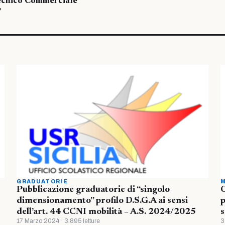
 Tecnico Commerciale
’
GRADUATORIE
M
Pubblicazione graduatorie di “singolo
O
dimensionamento” profilo D.S.G.A ai sensi
p
dell’art. 44 CCNI mobilità – A.S. 2024/2025
s
17 Marzo 2024 · 3.895 letture
3