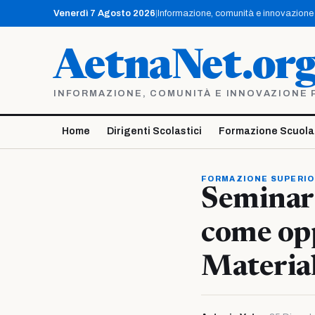
Vai
Venerdì 7 Agosto 2026
|
Informazione, comunità e innovazione p
al
contenuto
AetnaNet.or
INFORMAZIONE, COMUNITÀ E INNOVAZIONE PE
Home
Dirigenti Scolastici
Formazione Scuola
FORMAZIONE SUPERI
Seminari
come opp
Material