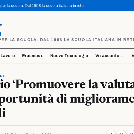
er la scuola. Dal 1998 la scuola italiana in rete.
g
R LA SCUOLA. DAL 1998 LA SCUOLA ITALIANA IN RET
 Lavoro
Erasmus+
Nuove Tecnologie
Vi racconto …
V
ORE
o ‘Promuovere la valut
ortunità di migliorame
i