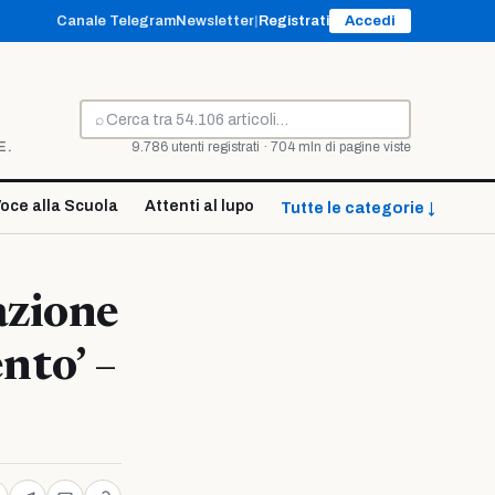
Canale Telegram
Newsletter
|
Registrati
Accedi
⌕
Cerca
E.
9.786 utenti registrati · 704 mln di pagine viste
oce alla Scuola
Attenti al lupo
Tutte le categorie ↓
azione
nto’ –