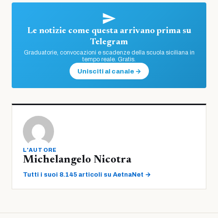
Le notizie come questa arrivano prima su
Telegram
Graduatorie, convocazioni e scadenze della scuola siciliana in
tempo reale. Gratis.
Unisciti al canale →
L'AUTORE
Michelangelo Nicotra
Tutti i suoi 8.145 articoli su AetnaNet →