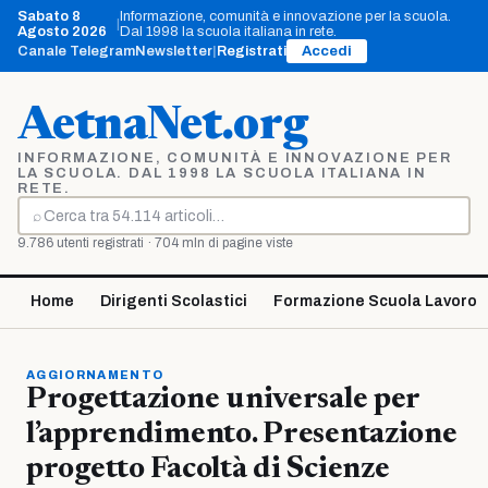
Vai
Sabato 8
Informazione, comunità e innovazione per la scuola.
|
al
Agosto 2026
Dal 1998 la scuola italiana in rete.
contenuto
Canale Telegram
Newsletter
|
Registrati
Accedi
AetnaNet.org
INFORMAZIONE, COMUNITÀ E INNOVAZIONE PER
LA SCUOLA. DAL 1998 LA SCUOLA ITALIANA IN
RETE.
⌕
Cerca
9.786 utenti registrati · 704 mln di pagine viste
Home
Dirigenti Scolastici
Formazione Scuola Lavoro
AGGIORNAMENTO
Progettazione universale per
l’apprendimento. Presentazione
progetto Facoltà di Scienze