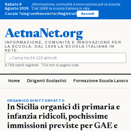
Vai
Sabato 8
Informazione, comunità e innovazione per la scuola.
|
al
Agosto 2026
Dal 1998 la scuola italiana in rete.
contenuto
Canale Telegram
Newsletter
|
Registrati
Accedi
AetnaNet.org
INFORMAZIONE, COMUNITÀ E INNOVAZIONE PER
LA SCUOLA. DAL 1998 LA SCUOLA ITALIANA IN
RETE.
⌕
Cerca
9.786 utenti registrati · 704 mln di pagine viste
Home
Dirigenti Scolastici
Formazione Scuola Lavoro
ORGANICO DIRITTO&FATTO
In Sicilia organici di primaria e
infanzia ridicoli, pochissime
immissioni previste per GAE e