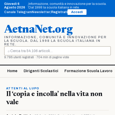
Vai
Giovedì 6
Informazione, comunità e innovazione per la scuola.
|
al
Agosto 2026
Dal 1998 la scuola italiana in rete.
contenuto
Canale Telegram
Newsletter
|
Registrati
Accedi
AetnaNet.org
INFORMAZIONE, COMUNITÀ E INNOVAZIONE PER
LA SCUOLA. DAL 1998 LA SCUOLA ITALIANA IN
RETE.
⌕
Cerca
9.786 utenti registrati · 704 mln di pagine viste
Home
Dirigenti Scolastici
Formazione Scuola Lavoro
ATTENTI AL LUPO
Il ‘copia e incolla’ nella vita non
vale