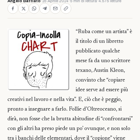
Angelo Battiato
·
16 Aprile 2014
·
5 min di lettura
·
4.575 letture
“Ruba come un artista” è
il titolo di un libretto
pubblicato qualche
mese fa da uno scrittore
texano, Austin Kleon,
convinto che “copiare
idee serve ad essere più
creativi nel lavoro e nella vita”. E, ciò che è peggio,
pronto a insegnare a farlo. Follie d’Oltreoceano, si
dirà, non fosse che la brutta abitudine di “confrontarsi”
con gli altri ha preso piede un po’ ovunque, e non solo
tra i banchi delle elementari, dove il “copione” viene