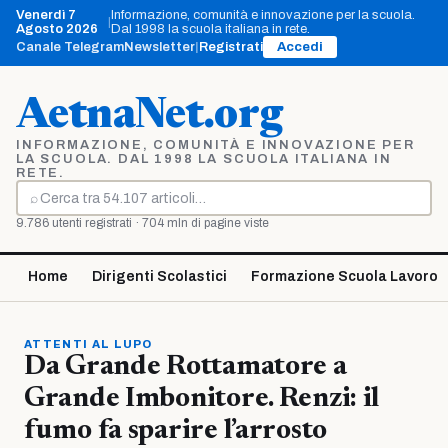
Vai
Venerdì 7
Informazione, comunità e innovazione per la scuola.
|
al
Agosto 2026
Dal 1998 la scuola italiana in rete.
contenuto
Canale Telegram
Newsletter
|
Registrati
Accedi
AetnaNet.org
INFORMAZIONE, COMUNITÀ E INNOVAZIONE PER
LA SCUOLA. DAL 1998 LA SCUOLA ITALIANA IN
RETE.
⌕
Cerca
9.786 utenti registrati · 704 mln di pagine viste
Home
Dirigenti Scolastici
Formazione Scuola Lavoro
ATTENTI AL LUPO
Da Grande Rottamatore a
Grande Imbonitore. Renzi: il
fumo fa sparire l’arrosto