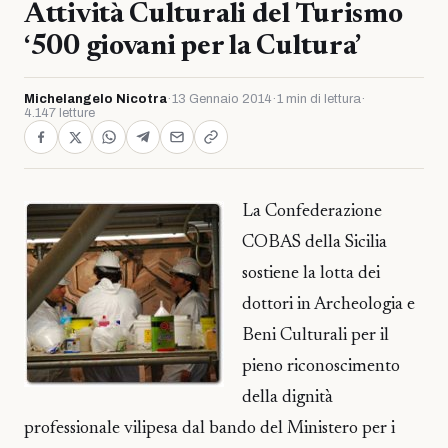
Attività Culturali del Turismo
‘500 giovani per la Cultura’
Michelangelo Nicotra
·
13 Gennaio 2014
·
1 min di lettura
·
4.147 letture
La Confederazione
COBAS della Sicilia
sostiene la lotta dei
dottori in Archeologia e
Beni Culturali per il
pieno riconoscimento
della dignità
professionale vilipesa dal bando del Ministero per i