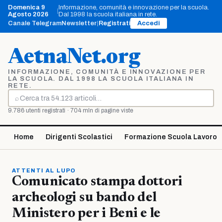
Vai
Domenica 9
Informazione, comunità e innovazione per la scuola.
|
al
Agosto 2026
Dal 1998 la scuola italiana in rete.
contenuto
Canale Telegram
Newsletter
|
Registrati
Accedi
AetnaNet.org
INFORMAZIONE, COMUNITÀ E INNOVAZIONE PER
LA SCUOLA. DAL 1998 LA SCUOLA ITALIANA IN
RETE.
⌕
Cerca
9.786 utenti registrati · 704 mln di pagine viste
Home
Dirigenti Scolastici
Formazione Scuola Lavoro
ATTENTI AL LUPO
Comunicato stampa dottori
archeologi su bando del
Ministero per i Beni e le