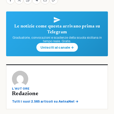
Le notizie come questa arrivano prima su
Telegram
Graduatorie, convocazioni e scadenze della scuola siciliana in
tempo reale. Gratis.
Unisciti al canale →
L'AUTORE
Redazione
Tutti i suoi 2.565 articoli su AetnaNet →