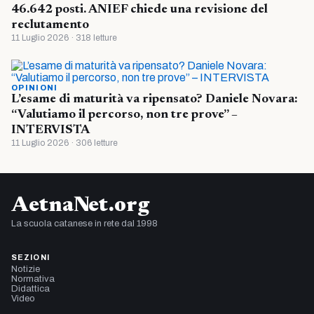
46.642 posti. ANIEF chiede una revisione del
reclutamento
11 Luglio 2026 · 318 letture
OPINIONI
L’esame di maturità va ripensato? Daniele Novara:
“Valutiamo il percorso, non tre prove” –
INTERVISTA
11 Luglio 2026 · 306 letture
AetnaNet.org
La scuola catanese in rete dal 1998
SEZIONI
Notizie
Normativa
Didattica
Video