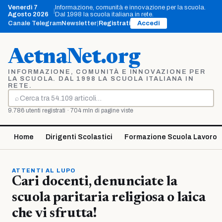
Vai
Venerdì 7
Informazione, comunità e innovazione per la scuola.
|
al
Agosto 2026
Dal 1998 la scuola italiana in rete.
contenuto
Canale Telegram
Newsletter
|
Registrati
Accedi
AetnaNet.org
INFORMAZIONE, COMUNITÀ E INNOVAZIONE PER
LA SCUOLA. DAL 1998 LA SCUOLA ITALIANA IN
RETE.
⌕
Cerca
9.786 utenti registrati · 704 mln di pagine viste
Home
Dirigenti Scolastici
Formazione Scuola Lavoro
ATTENTI AL LUPO
Cari docenti, denunciate la
scuola paritaria religiosa o laica
che vi sfrutta!