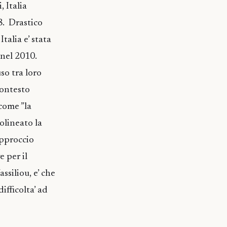
 Italia
8. Drastico
talia e’ stata
 nel 2010.
so tra loro
contesto
 come ”la
olineato la
approccio
e per il
ssiliou, e’ che
ifficolta’ ad