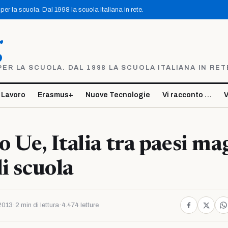
er la scuola. Dal 1998 la scuola italiana in rete.
g
R LA SCUOLA. DAL 1998 LA SCUOLA ITALIANA IN RET
 Lavoro
Erasmus+
Nuove Tecnologie
Vi racconto …
V
 Ue, Italia tra paesi ma
i scuola
2013
·
2 min di lettura
·
4.474 letture