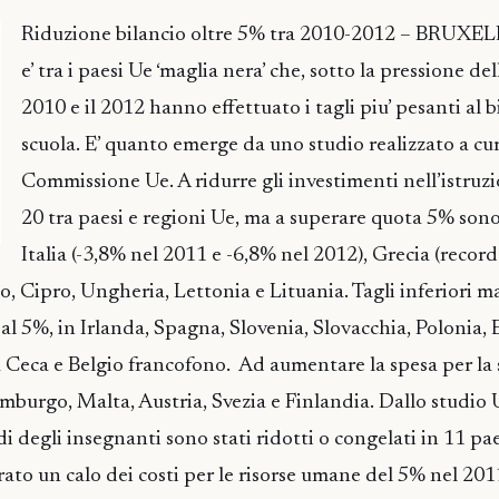
Riduzione bilancio oltre 5% tra 2010-2012 – BRUXELL
e’ tra i paesi Ue ‘maglia nera’ che, sotto la pressione della
2010 e il 2012 hanno effettuato i tagli piu’ pesanti al b
scuola. E’ quanto emerge da uno studio realizzato a cur
Commissione Ue. A ridurre gli investimenti nell’istruzi
20 tra paesi e regioni Ue, ma a superare quota 5% sono 
Italia (-3,8% nel 2011 e -6,8% nel 2012), Grecia (recor
lo, Cipro, Ungheria, Lettonia e Lituania. Tagli inferiori
% al 5%, in Irlanda, Spagna, Slovenia, Slovacchia, Polonia, 
 Ceca e Belgio francofono. Ad aumentare la spesa per la s
emburgo, Malta, Austria, Svezia e Finlandia. Dallo studio
i degli insegnanti sono stati ridotti o congelati in 11 pae
strato un calo dei costi per le risorse umane del 5% nel 20