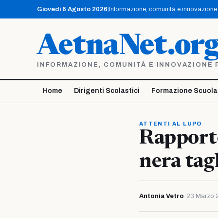
Vai
Giovedì 6 Agosto 2026
|
Informazione, comunità e innovazione p
al
contenuto
AetnaNet.or
INFORMAZIONE, COMUNITÀ E INNOVAZIONE PE
Home
Dirigenti Scolastici
Formazione Scuola
ATTENTI AL LUPO
Rapporto
nera tagl
Antonia Vetro
·
23 Marzo 