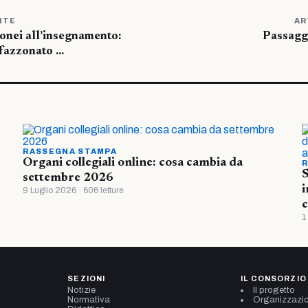
NTE
AR
onei all’insegnamento:
Passaggi
ffazzonato …
RASSEGNA STAMPA
Organi collegiali online: cosa cambia da
R
S
settembre 2026
i
9 Luglio 2026 · 606 letture
c
1
SEZIONI
IL CONSORZIO
Notizie
Il progetto
Normativa
Organizzazi