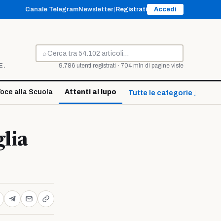
Canale Telegram
Newsletter
|
Registrati
Accedi
⌕
Cerca
E.
9.786 utenti registrati · 704 mln di pagine viste
oce alla Scuola
Attenti al lupo
Tutte le categorie ↓
glia