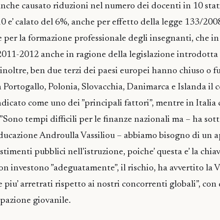
nche causato riduzioni nel numero dei docenti in 10 stati,
10 e’ calato del 6%, anche per effetto della legge 133/200
e per la formazione professionale degli insegnanti, che in I
2011-2012 anche in ragione della legislazione introdotta
inoltre, ben due terzi dei paesi europei hanno chiuso o fu
e in Portogallo, Polonia, Slovacchia, Danimarca e Islanda il 
dicato come uno dei ”principali fattori”, mentre in Italia
”Sono tempi difficili per le finanze nazionali ma – ha sott
educazione Androulla Vassiliou – abbiamo bisogno di un 
stimenti pubblici nell’istruzione, poiche’ questa e’ la chiav
non investono ”adeguatamente”, il rischio, ha avvertito la Va
piu’ arretrati rispetto ai nostri concorrenti globali”, con d
upazione giovanile.