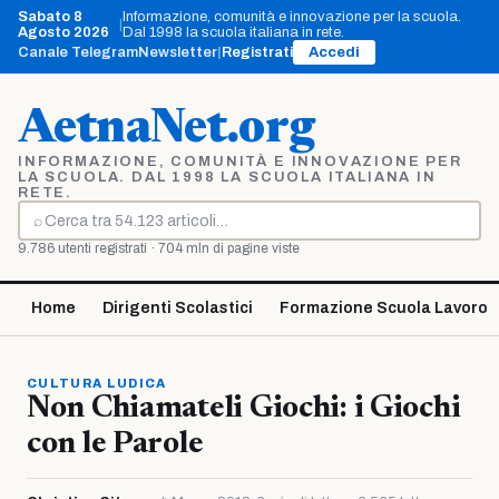
Vai
Sabato 8
Informazione, comunità e innovazione per la scuola.
|
al
Agosto 2026
Dal 1998 la scuola italiana in rete.
contenuto
Canale Telegram
Newsletter
|
Registrati
Accedi
AetnaNet.org
INFORMAZIONE, COMUNITÀ E INNOVAZIONE PER
LA SCUOLA. DAL 1998 LA SCUOLA ITALIANA IN
RETE.
⌕
Cerca
9.786 utenti registrati · 704 mln di pagine viste
Home
Dirigenti Scolastici
Formazione Scuola Lavoro
CULTURA LUDICA
Non Chiamateli Giochi: i Giochi
con le Parole