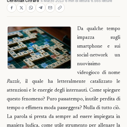
Christian Citraro
·
4 Marzo 2013
·
6 min di lettura
·
6.565 letture
Da qualche tempo
impazza sugli
smartphone e sui
social-network un
nuovissimo
videogioco di nome
Ruzzle
, il quale ha letteralmente catalizzato le
attenzioni e le energie degli internauti. Come spiegare
questo fenomeno? Puro passatempo, inutile perdita di
tempo o effimera moda passeggera? Nulla di tutto ciò.
La parola si presta da sempre ad essere impiegata in
maniera ludica, come utile strumento per allenare la