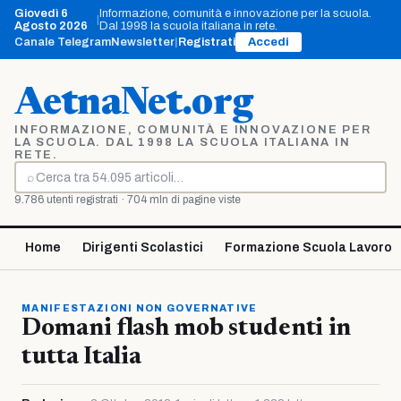
Vai
Giovedì 6
Informazione, comunità e innovazione per la scuola.
|
al
Agosto 2026
Dal 1998 la scuola italiana in rete.
contenuto
Canale Telegram
Newsletter
|
Registrati
Accedi
AetnaNet.org
INFORMAZIONE, COMUNITÀ E INNOVAZIONE PER
LA SCUOLA. DAL 1998 LA SCUOLA ITALIANA IN
RETE.
⌕
Cerca
9.786 utenti registrati · 704 mln di pagine viste
Home
Dirigenti Scolastici
Formazione Scuola Lavoro
MANIFESTAZIONI NON GOVERNATIVE
Domani flash mob studenti in
tutta Italia