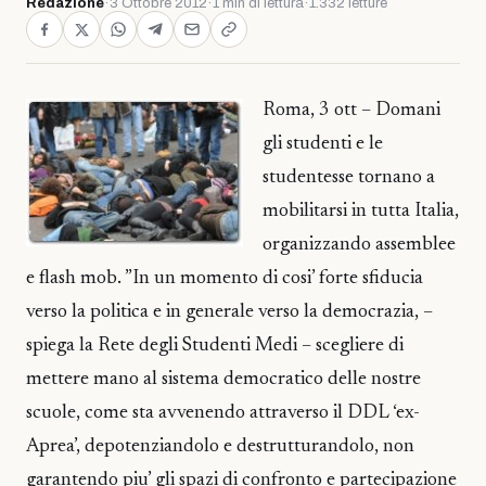
Redazione
·
3 Ottobre 2012
·
1 min di lettura
·
1.332 letture
Roma, 3 ott – Domani
gli studenti e le
studentesse tornano a
mobilitarsi in tutta Italia,
organizzando assemblee
e flash mob. ”In un momento di cosi’ forte sfiducia
verso la politica e in generale verso la democrazia, –
spiega la Rete degli Studenti Medi – scegliere di
mettere mano al sistema democratico delle nostre
scuole, come sta avvenendo attraverso il DDL ‘ex-
Aprea’, depotenziandolo e destrutturandolo, non
garantendo piu’ gli spazi di confronto e partecipazione