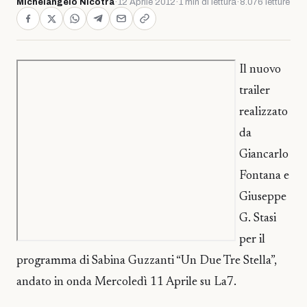
Michelangelo Nicotra
·
12 Aprile 2012
·
1 min di lettura
·
8.076 letture
Il nuovo
trailer
realizzato
da
Giancarlo
Fontana e
Giuseppe
G. Stasi
per il
programma di Sabina Guzzanti “Un Due Tre Stella”,
andato in onda Mercoledì 11 Aprile su La7.