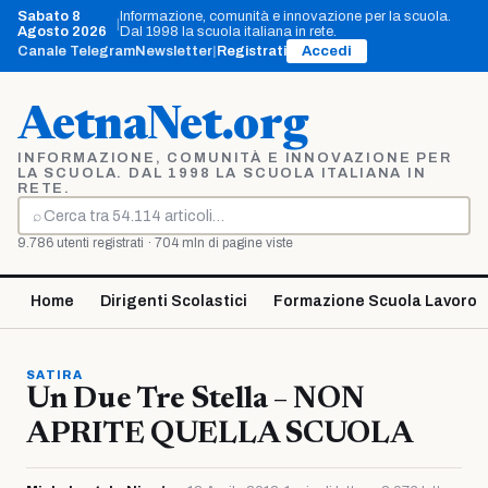
Vai
Sabato 8
Informazione, comunità e innovazione per la scuola.
|
al
Agosto 2026
Dal 1998 la scuola italiana in rete.
contenuto
Canale Telegram
Newsletter
|
Registrati
Accedi
AetnaNet.org
INFORMAZIONE, COMUNITÀ E INNOVAZIONE PER
LA SCUOLA. DAL 1998 LA SCUOLA ITALIANA IN
RETE.
⌕
Cerca
9.786 utenti registrati · 704 mln di pagine viste
Home
Dirigenti Scolastici
Formazione Scuola Lavoro
SATIRA
Un Due Tre Stella – NON
APRITE QUELLA SCUOLA