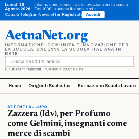
Vai
Lunedì 10
Informazione, comunità e innovazione per la scuola.
|
al
Agosto 2026
Dal 1998 la scuola italiana in rete.
contenuto
Canale Telegram
Newsletter
|
Registrati
Accedi
AetnaNet.org
INFORMAZIONE, COMUNITÀ E INNOVAZIONE PER
LA SCUOLA. DAL 1998 LA SCUOLA ITALIANA IN
RETE.
⌕
Cerca
9.786 utenti registrati · 704 mln di pagine viste
Home
Dirigenti Scolastici
Formazione Scuola Lavoro
ATTENTI AL LUPO
Zazzera (Idv), per Profumo
come Gelmini, insegnanti come
merce di scambi