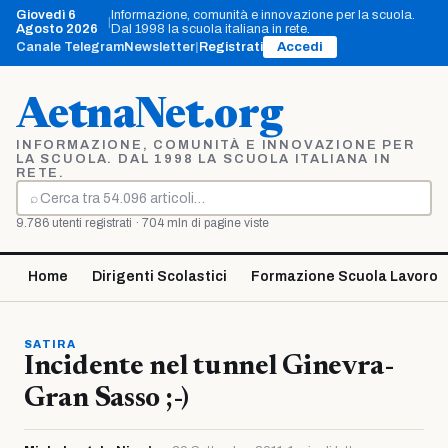
Vai
Giovedì 6
Informazione, comunità e innovazione per la scuola.
|
al
Agosto 2026
Dal 1998 la scuola italiana in rete.
contenuto
Canale Telegram
Newsletter
|
Registrati
Accedi
AetnaNet.org
INFORMAZIONE, COMUNITÀ E INNOVAZIONE PER
LA SCUOLA. DAL 1998 LA SCUOLA ITALIANA IN
RETE.
⌕
Cerca
9.786 utenti registrati · 704 mln di pagine viste
Home
Dirigenti Scolastici
Formazione Scuola Lavoro
SATIRA
Incidente nel tunnel Ginevra-
Gran Sasso ;-)