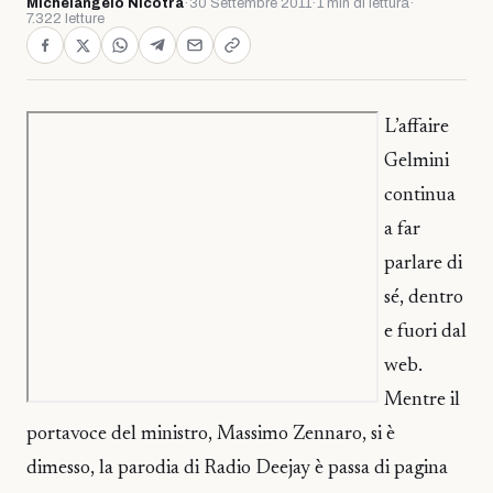
Michelangelo Nicotra
·
30 Settembre 2011
·
1 min di lettura
·
7.322 letture
L’affaire
Gelmini
continua
a far
parlare di
sé, dentro
e fuori dal
web.
Mentre il
portavoce del ministro, Massimo Zennaro, si è
dimesso, la parodia di Radio Deejay è passa di pagina