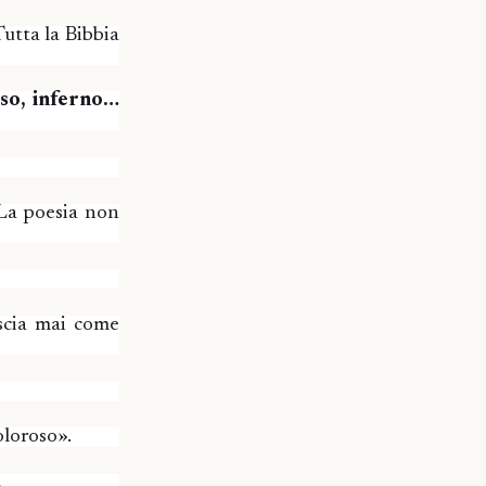
utta la Bibbia
iso, inferno…
. La poesia non
ascia mai come
oloroso».
.