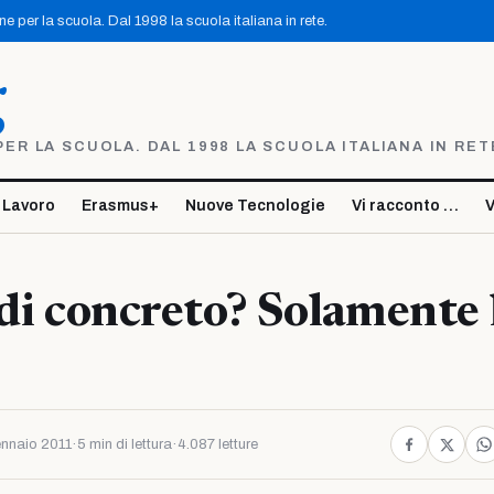
 per la scuola. Dal 1998 la scuola italiana in rete.
g
R LA SCUOLA. DAL 1998 LA SCUOLA ITALIANA IN RET
 Lavoro
Erasmus+
Nuove Tecnologie
Vi racconto …
V
 di concreto? Solamente 
nnaio 2011
·
5 min di lettura
·
4.087 letture