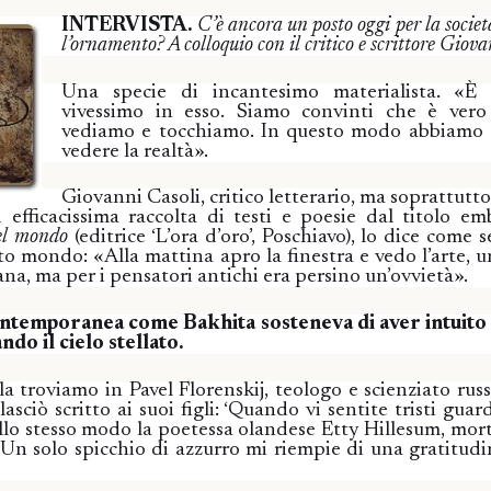
INTERVISTA.
C’è ancora un posto oggi per la società
l’ornamento? A colloquio con il critico e scrittore Giov
Una specie di incantesimo materialista. «È
vivessimo in esso.
Siamo convinti che è vero
vediamo e tocchiamo. In questo modo abbiamo 
vedere la realtà».
Giovanni Casoli, critico letterario, ma soprattutt
 efficacissima raccolta di testi e poesie dal titolo em
el mondo
(editrice ‘L’ora d’oro’, Poschiavo), lo dice come s
o mondo: «Alla mattina apro la finestra e vedo l’arte, un
na, ma per i pensatori antichi era persino un’ovvietà».
ntemporanea come Bakhita sosteneva di aver intuito 
do il cielo stellato.
la troviamo in Pavel Florenskij, teologo e scienziato russ
asciò scritto ai suoi figli: ‘Quando vi sentite tristi guard
. Allo stesso modo la poetessa olandese Etty Hillesum, mo
‘Un solo spicchio di azzurro mi riempie di una gratitudin