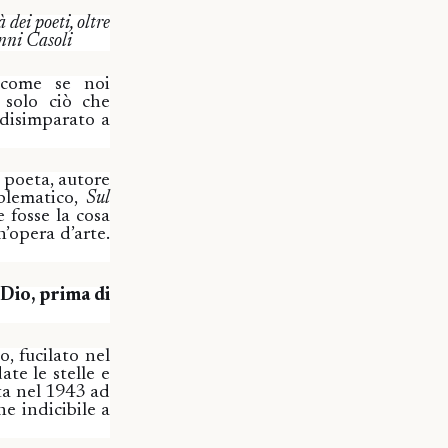
 dei poeti, oltre
anni Casoli
 come se noi
 solo ciò che
disimparato a
o poeta, autore
blematico,
Sul
e fosse la cosa
’opera d’arte.
Dio, prima di
o, fucilato nel
ate le stelle e
rta nel 1943 ad
e indicibile a