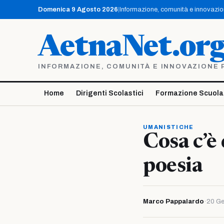
Vai
Domenica 9 Agosto 2026
|
Informazione, comunità e innovazione
al
contenuto
AetnaNet.or
INFORMAZIONE, COMUNITÀ E INNOVAZIONE PE
Home
Dirigenti Scolastici
Formazione Scuola
UMANISTICHE
Cosa c’è
poesia
Marco Pappalardo
·
20 Ge