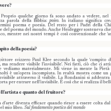
ivere?
 Proprio qualche giorno fa sono andato a vedere, nel t
rza parola della Bibbia:
poieo.
In italiano significa cr
rmini poema e poesia. Del resto per i Padri della Chi
re del poema del mondo. Anche Heidegger sosteneva che a
co, mentre nei nostri tempi è così convenzionale che ‘a
mpito della poesia?
pittore svizzero Paul Klee secondo la quale ‘compito d
, ma rendere visibile l’invisibile’. Nei fatti, ciò che ci at
he vediamo materialmente. Mi viene in mente la Pietà
olti è un’opera incompiuta. In realtà mostra come un 
visibile attraverso il visibile. La Rondanini si addentra n
orta per entrare nell’invisibile. È così che si realizza il bell
l’artista e quanto del fruitore?
d’arte diventa efficace quando riesce a essere colta dal 
del mio libro.
Sul fondamento poetico del mondo