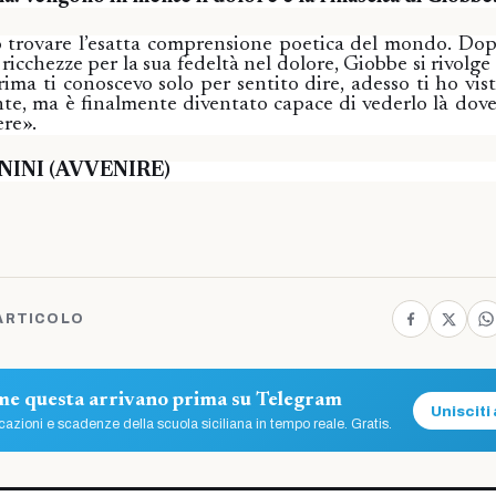
uò trovare l’esatta comprensione poetica del mondo. Dop
icchezze per la sua fedeltà nel dolore, Giobbe si rivolge
Prima ti conoscevo solo per sentito dire, adesso ti ho vis
nte, ma è finalmente diventato capace di vederlo là dov
ere».
NINI (AVVENIRE)
ARTICOLO
ome questa arrivano prima su Telegram
Unisciti 
azioni e scadenze della scuola siciliana in tempo reale. Gratis.