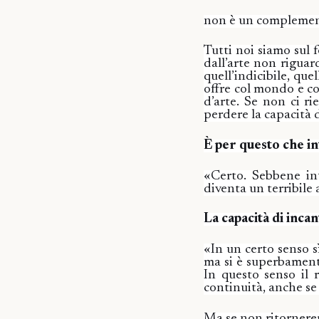
non è un complement
Tutti noi siamo sul 
dall’arte non riguar
quell’indicibile, que
offre col mondo e co
d’arte. Se non ci ri
perdere la capacità d
È per questo che i
«Certo. Sebbene in
diventa un terribile 
La capacità di incan
«In un certo senso s
ma si è superbamente
In questo senso il r
continuità, anche se
Ma se non ritorner