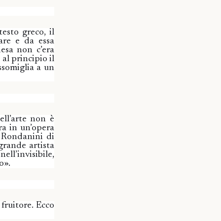
esto greco, il
eare e da essa
esa non c’era
l principio il
ssomiglia a un
ell’arte non è
tira in un’opera
 Rondanini di
grande artista
ell’invisibile,
o».
fruitore. Ecco