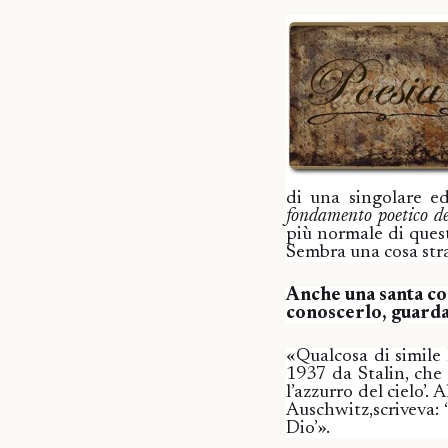
di una singolare ed
fondamento poetico d
più normale di quest
Sembra una cosa stra
Anche una santa co
conoscerlo, guardan
«Qualcosa di simile 
1937 da Stalin, che l
l’azzurro del cielo’
Auschwitz,scriveva: 
Dio’».