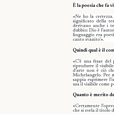
È la poesia che fa v
«Ne ho la certezza.
significato della te
derivano anche i te
dubbio: Dio è l’auto
linguaggio era poeti
canto svanito’».
Quindi qual è il co
«C’è una frase del 
riprodurre il visibile
d’arte non è ciò c
Michelangelo. Per m
sappia esprimere l’in
usa il visibile come p
Quanto è merito del
«Certamente l’opera 
che si svela il titolo 