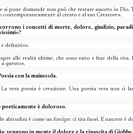
e si pone domande non può che restare assorto in Dio. T
to contemporaneamente al creato e al suo Creatore».
icorrono i concetti di morte, dolore, giudizio, parad
vissimi»?
e definitivo.
 apre alle realtà ultime, che sono esito e fine della vita
 a questo».
oesia con la maiuscola.
. La vera poesia è creazione. Una poesia vera non ci l
re poeticamente è doloroso.
 abitudini è come un forcipe: ci tira fuori. E nascere è d
a: vengono in mente il dolore e la rinascita di Giobbe