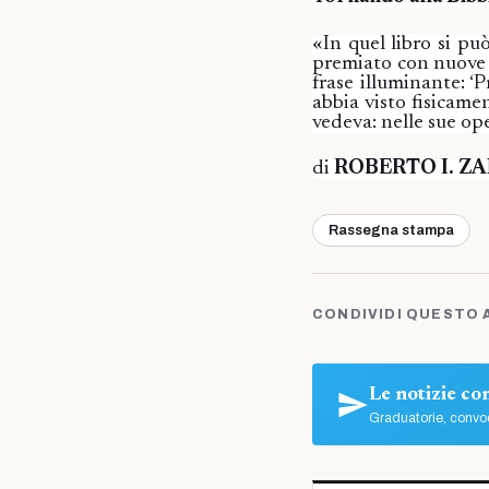
«In quel libro si p
premiato con nuove r
frase illuminante: ‘
abbia visto fisicame
vedeva: nelle sue op
di
ROBERTO I. ZA
Rassegna stampa
CONDIVIDI QUESTO 
Le notizie c
Graduatorie, convoc