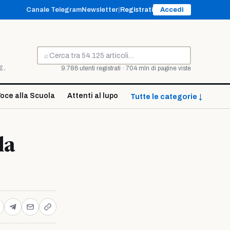
Canale Telegram
Newsletter
|
Registrati
Accedi
⌕
Cerca
E.
9.786 utenti registrati · 704 mln di pagine viste
oce alla Scuola
Attenti al lupo
Tutte le categorie ↓
la