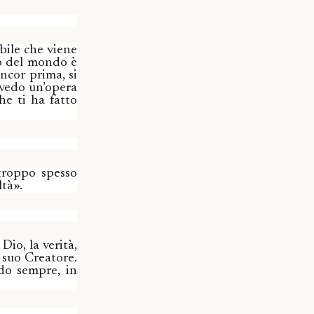
bile che viene
co del mondo è
ancor prima, si
 vedo un’opera
che ti ha fatto
troppo spesso
ltà».
Dio, la verità,
 suo Creatore.
ndo sempre, in