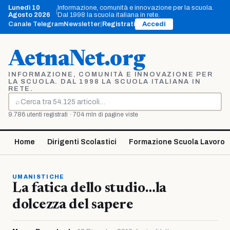
Vai
Lunedì 10
Informazione, comunità e innovazione per la scuola.
|
al
Agosto 2026
Dal 1998 la scuola italiana in rete.
contenuto
Canale Telegram
Newsletter
|
Registrati
Accedi
AetnaNet.org
INFORMAZIONE, COMUNITÀ E INNOVAZIONE PER
LA SCUOLA. DAL 1998 LA SCUOLA ITALIANA IN
RETE.
⌕
Cerca
9.786 utenti registrati · 704 mln di pagine viste
Home
Dirigenti Scolastici
Formazione Scuola Lavoro
UMANISTICHE
La fatica dello studio…la
dolcezza del sapere