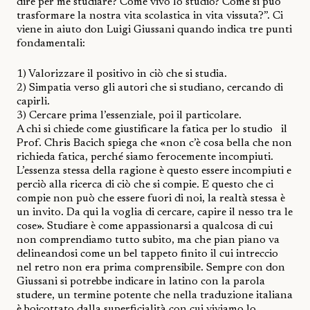
dire per me studiare? Come vivo lo studio? Come si può
trasformare la nostra vita scolastica in vita vissuta?”. Ci
viene in aiuto don Luigi Giussani quando indica tre punti
fondamentali:
1) Valorizzare il positivo in ciò che si studia.
2) Simpatia verso gli autori che si studiano, cercando di
capirli.
3) Cercare prima l’essenziale, poi il particolare.
A chi si chiede come giustificare la fatica per lo studio
il
Prof. Chris Bacich spiega che «non c’è cosa bella che non
richieda fatica, perché siamo ferocemente incompiuti.
L’essenza stessa della ragione è questo essere incompiuti e
perciò alla ricerca di ciò che si compie. E questo che ci
compie non può che essere fuori di noi, la realtà stessa è
un invito. Da qui la voglia di cercare, capire il nesso tra le
cose». Studiare è come appassionarsi a qualcosa di cui
non comprendiamo tutto subito, ma che pian piano va
delineandosi come un bel tappeto finito il cui intreccio
nel retro non era prima comprensibile. Sempre con don
Giussani si potrebbe indicare in latino con la parola
studere
, un termine potente che nella traduzione italiana
è boicottato dalla superficialità con cui viviamo lo