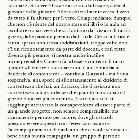
“studiare”.
Studere
è l’essere attirato dall’essere, come il
giovane dalla giovane. Allora chi realmente cerca il vero,
da tutto si fa aiutare per il vero. Comprendiamo, dunque,
che non c’è niente del nostro stare sui libri o in aula ad
ascoltare o a scrivere che sia lontano dal vissuto di tutti i
giorni, dalle passioni persino dalla fede. Certo la fatica è
tanta, spesso non trova soddisfazioni, troppe volte non
c’è un riconoscimento da parte dei docenti, e così tutto
diventa più pesante, si mostra anche inutile e
incomprensibile. Come si fa ad essere contenti di tutto
questo? «Il metterti a studiare non è una rinuncia al
desiderio di contentezza – continua Giussani – ma è una
sospensiva, una specie di allontanamento al desiderio di
contentezza che hai, un distacco, che ti assicura una
contentezza più grande: perché quando hai studiato il
giorno dopo sei più contento». Tutto questo lo si
raggiunge attraverso la consapevolezza di essere parte di
un grande progetto, non sempre comprensibile, ma
sicuramente pensato per amore, dove gli ostacoli
possono essere superati con l’esercizio costante,
l’accompagnamento di qualcuno che ci vuole veramente
bene e una buona compagnia, un gruppo di persone