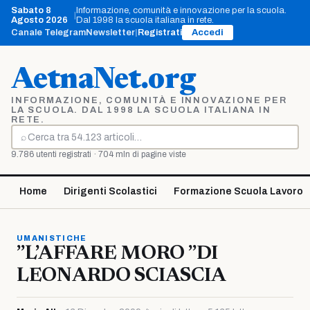
Vai
Sabato 8
Informazione, comunità e innovazione per la scuola.
|
al
Agosto 2026
Dal 1998 la scuola italiana in rete.
contenuto
Canale Telegram
Newsletter
|
Registrati
Accedi
AetnaNet.org
INFORMAZIONE, COMUNITÀ E INNOVAZIONE PER
LA SCUOLA. DAL 1998 LA SCUOLA ITALIANA IN
RETE.
⌕
Cerca
9.786 utenti registrati · 704 mln di pagine viste
Home
Dirigenti Scolastici
Formazione Scuola Lavoro
UMANISTICHE
”L’AFFARE MORO ”DI
LEONARDO SCIASCIA