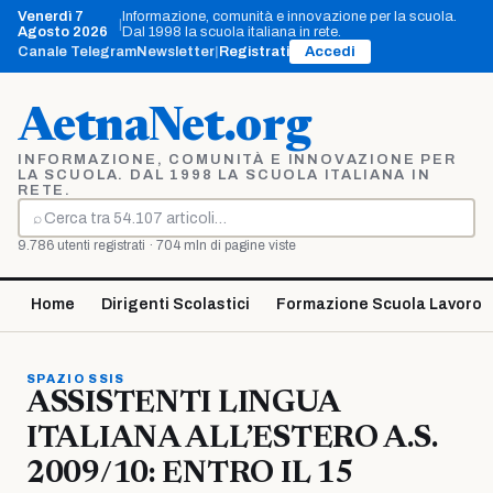
Vai
Venerdì 7
Informazione, comunità e innovazione per la scuola.
|
al
Agosto 2026
Dal 1998 la scuola italiana in rete.
contenuto
Canale Telegram
Newsletter
|
Registrati
Accedi
AetnaNet.org
INFORMAZIONE, COMUNITÀ E INNOVAZIONE PER
LA SCUOLA. DAL 1998 LA SCUOLA ITALIANA IN
RETE.
⌕
Cerca
9.786 utenti registrati · 704 mln di pagine viste
Home
Dirigenti Scolastici
Formazione Scuola Lavoro
SPAZIO SSIS
ASSISTENTI LINGUA
ITALIANA ALL’ESTERO A.S.
2009/10: ENTRO IL 15