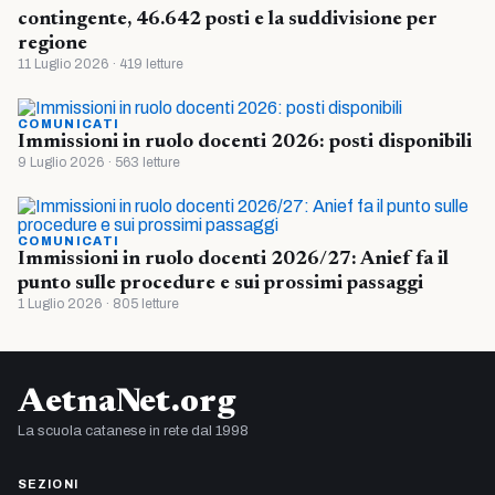
contingente, 46.642 posti e la suddivisione per
regione
11 Luglio 2026 · 419 letture
COMUNICATI
Immissioni in ruolo docenti 2026: posti disponibili
9 Luglio 2026 · 563 letture
COMUNICATI
Immissioni in ruolo docenti 2026/27: Anief fa il
punto sulle procedure e sui prossimi passaggi
1 Luglio 2026 · 805 letture
AetnaNet.org
La scuola catanese in rete dal 1998
SEZIONI