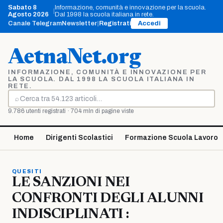
Vai
Sabato 8
Informazione, comunità e innovazione per la scuola.
|
al
Agosto 2026
Dal 1998 la scuola italiana in rete.
contenuto
Canale Telegram
Newsletter
|
Registrati
Accedi
AetnaNet.org
INFORMAZIONE, COMUNITÀ E INNOVAZIONE PER
LA SCUOLA. DAL 1998 LA SCUOLA ITALIANA IN
RETE.
⌕
Cerca
9.786 utenti registrati · 704 mln di pagine viste
Home
Dirigenti Scolastici
Formazione Scuola Lavoro
QUESITI
LE SANZIONI NEI
CONFRONTI DEGLI ALUNNI
INDISCIPLINATI :