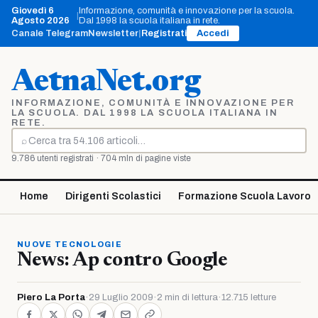
Vai
Giovedì 6
Informazione, comunità e innovazione per la scuola.
|
al
Agosto 2026
Dal 1998 la scuola italiana in rete.
contenuto
Canale Telegram
Newsletter
|
Registrati
Accedi
AetnaNet.org
INFORMAZIONE, COMUNITÀ E INNOVAZIONE PER
LA SCUOLA. DAL 1998 LA SCUOLA ITALIANA IN
RETE.
⌕
Cerca
9.786 utenti registrati · 704 mln di pagine viste
Home
Dirigenti Scolastici
Formazione Scuola Lavoro
NUOVE TECNOLOGIE
News: Ap contro Google
Piero La Porta
·
29 Luglio 2009
·
2 min di lettura
·
12.715 letture