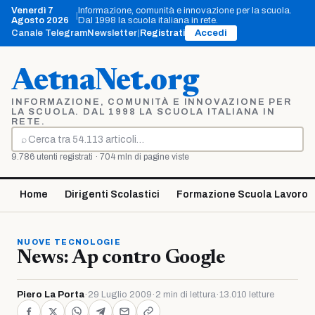
Vai
Venerdì 7
Informazione, comunità e innovazione per la scuola.
|
al
Agosto 2026
Dal 1998 la scuola italiana in rete.
contenuto
Canale Telegram
Newsletter
|
Registrati
Accedi
AetnaNet.org
INFORMAZIONE, COMUNITÀ E INNOVAZIONE PER
LA SCUOLA. DAL 1998 LA SCUOLA ITALIANA IN
RETE.
⌕
Cerca
9.786 utenti registrati · 704 mln di pagine viste
Home
Dirigenti Scolastici
Formazione Scuola Lavoro
NUOVE TECNOLOGIE
News: Ap contro Google
Piero La Porta
·
29 Luglio 2009
·
2 min di lettura
·
13.010 letture