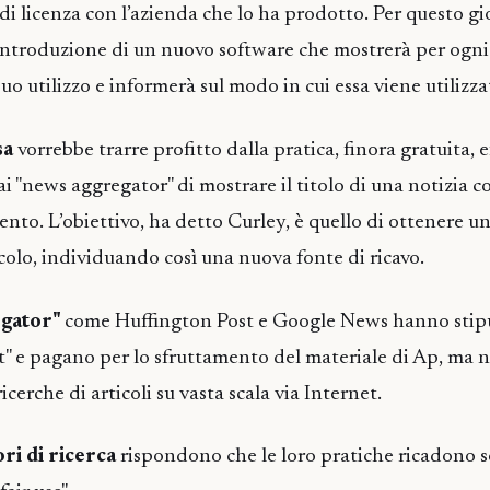
di licenza con l’azienda che lo ha prodotto. Per questo gi
ntroduzione di un nuovo software che mostrerà per ogni 
l suo utilizzo e informerà sul modo in cui essa viene utilizza
sa
vorrebbe trarre profitto dalla pratica, finora gratuita, 
ai "news aggregator" di mostrare il titolo di una notizia c
imento. L’obiettivo, ha detto Curley, è quello di ottenere
icolo, individuando così una nuova fonte di ricavo.
egator"
come Huffington Post e Google News hanno stipu
" e pagano per lo sfruttamento del materiale di Ap, ma 
ricerche di articoli su vasta scala via Internet.
ori di ricerca
rispondono che le loro pratiche ricadono so