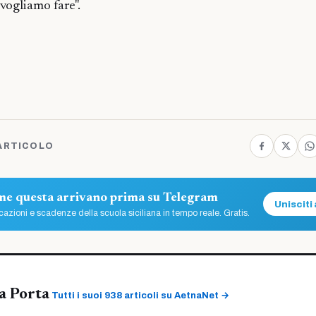
vogliamo fare".
ARTICOLO
ome questa arrivano prima su Telegram
Unisciti 
azioni e scadenze della scuola siciliana in tempo reale. Gratis.
a Porta
Tutti i suoi 938 articoli su AetnaNet →