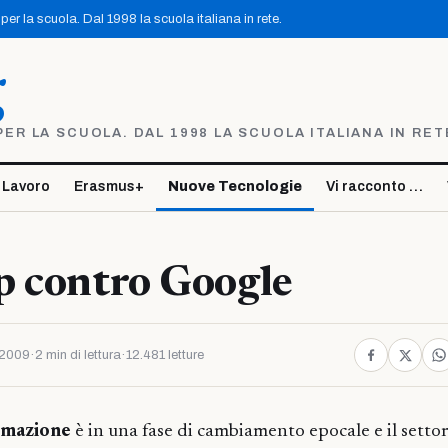
er la scuola. Dal 1998 la scuola italiana in rete.
g
R LA SCUOLA. DAL 1998 LA SCUOLA ITALIANA IN RET
 Lavoro
Erasmus+
Nuove Tecnologie
Vi racconto …
p contro Google
 2009
·
2 min di lettura
·
12.481 letture
rmazione
è in una fase di cambiamento epocale e il settor