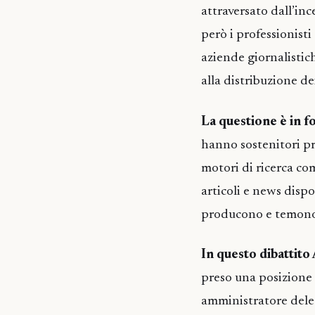
attraversato dall’in
però i professionisti
aziende giornalistic
alla distribuzione de
La questione è in 
hanno sostenitori pre
motori di ricerca co
articoli e news dispon
producono e temono 
In questo dibattito
preso una posizione 
amministratore deleg