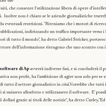
fair use"
niti, che consente l’utilizzazione libera di opere d’intelle
ci. Inoltre non è chiaro se le aziende giornalistiche trarre
a eventuali restrizioni. "Riteniamo che i motori di ricerc
pubblicazioni, indirizzando un traffico importante verso i 
ori di tutto il mondo", ha detto Gabriel Stricker, portavo
settore dell’informazione ritengono che uno scontro con i
 software di Ap
avverrà indiverse fasi, e si concluderà il
tiva non profit, ha l’ambizione di agire non solo per se 
i tutto il settore giornalistico in crisi.Vorrebbe che tutti 
i si unissero allosforzo e utilizzassero il software. E’ poss
 dollari grazie ai titoli delle notizie", ha detto Curley,"Ed