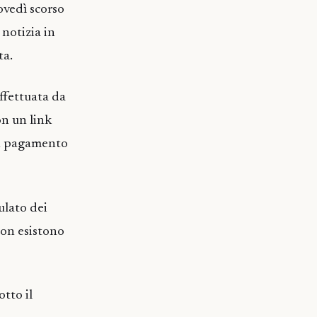
ovedì scorso
notizia in
ta.
effettuata da
on un link
 un pagamento
lato dei
non esistono
tto il