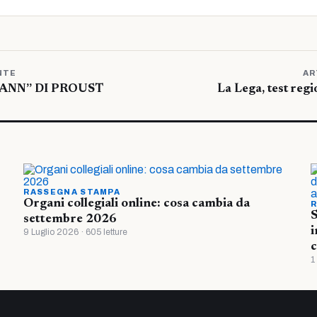
NTE
AR
ANN” DI PROUST
La Lega, test regi
RASSEGNA STAMPA
Organi collegiali online: cosa cambia da
R
S
settembre 2026
i
9 Luglio 2026 · 605 letture
c
1