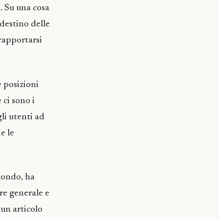
. Su una cosa
 destino delle
rapportarsi
 posizioni
 ci sono i
li utenti ad
e le
mondo, ha
ore generale e
 un articolo