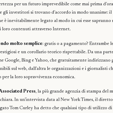
certezza per un futuro imprevedibile come mai prima d’ora
 e gli investitori si trovano d’accordo in modo unanime: il
he è inevitabilmente legato al modo in cui esse sapranno 
i loro contenuti attraverso Internet.
fondo molto semplice
: gratis o a pagamento? Entrambe le
stigiosi e un corollario teorico rispettabile. Da una parte
me Google, Bing e Yahoo, che gratuitamente indirizzano g
ibili sul web, dall’altra le organizzazioni e i giornalisti ch
per la loro sopravvivenza economica.
 Associated Press
, la più grande agenzia di stampa del 
chiara. In un’intervista data al New York Times, il dirett
ato Tom Curley ha detto che qualsiasi tipo di utilizzo di