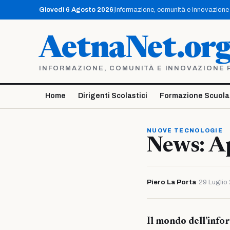
Vai
Giovedì 6 Agosto 2026
|
Informazione, comunità e innovazione p
al
contenuto
AetnaNet.or
INFORMAZIONE, COMUNITÀ E INNOVAZIONE PE
Home
Dirigenti Scolastici
Formazione Scuola
NUOVE TECNOLOGIE
News: A
Piero La Porta
·
29 Luglio
Il mondo dell’info