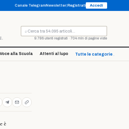
Canale Telegram
Newsletter
|
Registrati
Accedi
⌕
Cerca
E.
9.786 utenti registrati · 704 mln di pagine viste
Voce alla Scuola
Attenti al lupo
Tutte le categorie ↓
e è