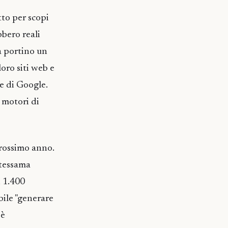
tto per scopi
bbero reali
a portino un
loro siti web e
ce di Google.
 motori di
 prossimo anno.
stessama
i 1.400
ibile "generare
 è