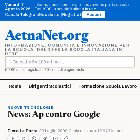
Vai
Venerdì 7
Informazione, comunità e innovazione per la scuola.
|
al
Agosto 2026
Dal 1998 la scuola italiana in rete.
contenuto
Canale Telegram
Newsletter
|
Registrati
Accedi
AetnaNet.org
INFORMAZIONE, COMUNITÀ E INNOVAZIONE PER
LA SCUOLA. DAL 1998 LA SCUOLA ITALIANA IN
RETE.
⌕
Cerca
9.786 utenti registrati · 704 mln di pagine viste
Home
Dirigenti Scolastici
Formazione Scuola Lavoro
NUOVE TECNOLOGIE
News: Ap contro Google
Piero La Porta
·
29 Luglio 2009
·
2 min di lettura
·
12.943 letture