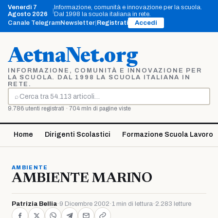
Vai
Venerdì 7
Informazione, comunità e innovazione per la scuola.
|
al
Agosto 2026
Dal 1998 la scuola italiana in rete.
contenuto
Canale Telegram
Newsletter
|
Registrati
Accedi
AetnaNet.org
INFORMAZIONE, COMUNITÀ E INNOVAZIONE PER
LA SCUOLA. DAL 1998 LA SCUOLA ITALIANA IN
RETE.
⌕
Cerca
9.786 utenti registrati · 704 mln di pagine viste
Home
Dirigenti Scolastici
Formazione Scuola Lavoro
AMBIENTE
AMBIENTE MARINO
Patrizia Bellia
·
9 Dicembre 2002
·
1 min di lettura
·
2.283 letture