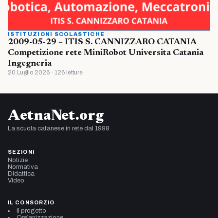
ISTITUZIONI SCOLASTICHE
2009-05-29 – ITIS S. CANNIZZARO CATANIA
Competizione rete MiniRobot Universita Catania
Ingegneria
20 Luglio 2026 · 126 letture
AetnaNet.org
La scuola catanese in rete dal 1998
SEZIONI
Notizie
Normativa
Didattica
Video
IL CONSORZIO
Il progetto
Organizzazione