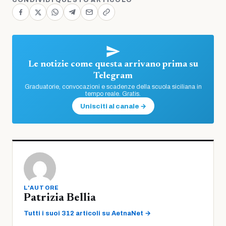
CONDIVIDI QUESTO ARTICOLO
Le notizie come questa arrivano prima su
Telegram
Graduatorie, convocazioni e scadenze della scuola siciliana in
tempo reale. Gratis.
Unisciti al canale →
L'AUTORE
Patrizia Bellia
Tutti i suoi 312 articoli su AetnaNet →