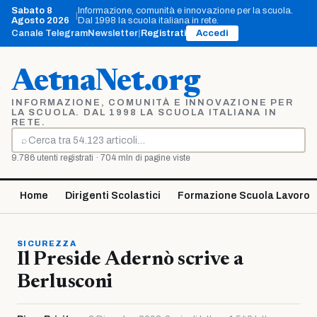
Vai
Sabato 8
Informazione, comunità e innovazione per la scuola.
|
al
Agosto 2026
Dal 1998 la scuola italiana in rete.
contenuto
Canale Telegram
Newsletter
|
Registrati
Accedi
AetnaNet.org
INFORMAZIONE, COMUNITÀ E INNOVAZIONE PER
LA SCUOLA. DAL 1998 LA SCUOLA ITALIANA IN
RETE.
⌕
Cerca
9.786 utenti registrati · 704 mln di pagine viste
Home
Dirigenti Scolastici
Formazione Scuola Lavoro
SICUREZZA
Il Preside Adernò scrive a
Berlusconi