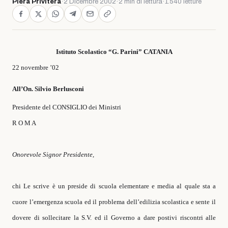
Piera Privitera
·
2 Dicembre 2002
·
2 min di lettura
·
1.540 letture
Istituto Scolastico “G. Parini”
CATANIA
22 novembre ’02
All’On. Silvio Berlusconi
Presidente del CONSIGLIO dei Ministri
R O M A
Onorevole
Signor Presidente,
chi Le scrive è un preside di scuola elementare e media
al quale sta a
cuore l’emergenza scuola ed
il problema
dell’edilizia scolastica e sente il
dovere di sollecitare la S.V. ed il Governo a dare postivi riscontri alle