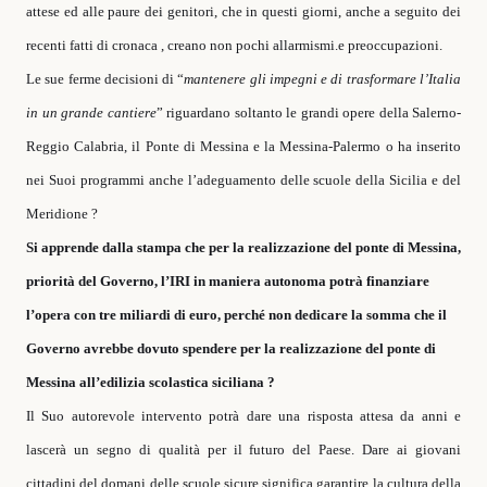
attese ed alle paure dei genitori, che in questi giorni, anche a seguito dei
recenti fatti di cronaca , creano non pochi allarmismi.e preoccupazioni.
Le sue ferme decisioni di “
mantenere gli impegni e di trasformare l’Italia
in un grande cantiere
” riguardano soltanto le grandi opere della Salerno-
Reggio Calabria, il Ponte di Messina e la Messina-Palermo o ha inserito
nei Suoi programmi anche l’adeguamento delle scuole della Sicilia e del
Meridione ?
Si apprende dalla stampa che per la realizzazione del ponte di Messina,
priorità del Governo, l’IRI in maniera autonoma potrà finanziare
l’opera con tre miliardi di euro, perché non dedicare la somma
che il
Governo avrebbe dovuto spendere per la realizzazione del
ponte di
Messina
all’edilizia scolastica siciliana ?
Il Suo autorevole intervento potrà dare una risposta attesa da anni e
lascerà un segno di qualità per il futuro del Paese. Dare ai giovani
cittadini del domani delle scuole sicure significa garantire la
cultura della