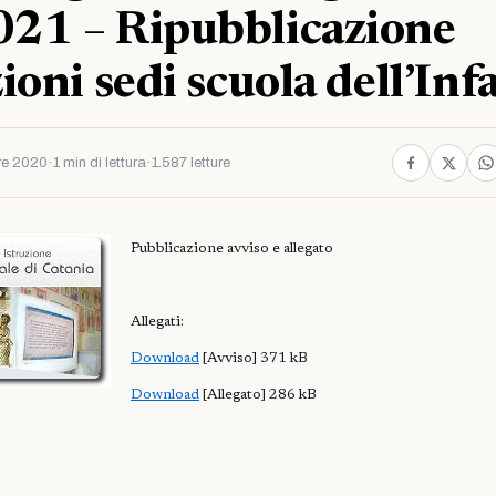
21 – Ripubblicazione
ioni sedi scuola dell’Inf
re 2020
·
1 min di lettura
·
1.587 letture
Pubblicazione avviso e allegato
Allegati:
Download
[Avviso] 371 kB
Download
[Allegato] 286 kB