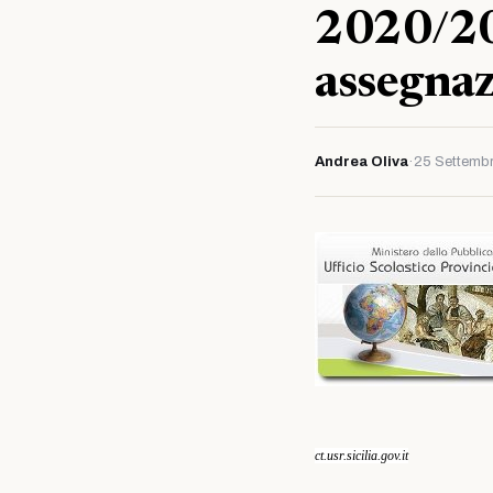
2020/20
assegnaz
Andrea Oliva
·
25 Settemb
ct.usr.sicilia.gov.it