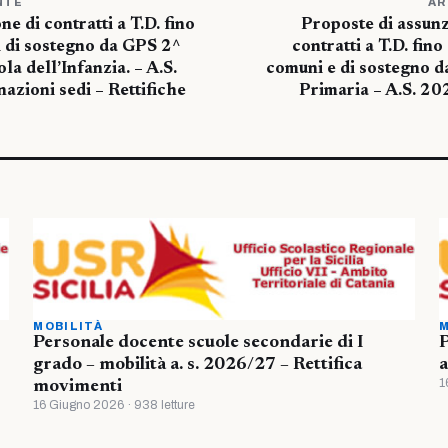
NTE
AR
e di contratti a T.D. fino
Proposte di assunzi
i di sostegno da GPS 2^
contratti a T.D. fino
ola dell’Infanzia. – A.S.
comuni e di sostegno 
zioni sedi – Rettifiche
Primaria – A.S. 20
MOBILITÀ
M
Personale docente scuole secondarie di I
P
grado – mobilità a. s. 2026/27 – Rettifica
a
1
movimenti
16 Giugno 2026 · 938 letture