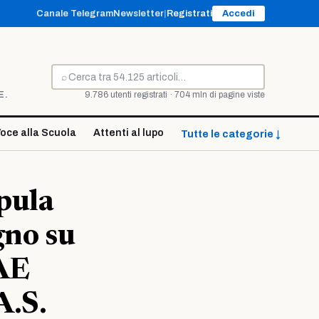
Canale Telegram
Newsletter
|
Registrati
Accedi
⌕
Cerca
E.
9.786 utenti registrati · 704 mln di pagine viste
oce alla Scuola
Attenti al lupo
Tutte le categorie ↓
ipula
gno su
GAE
A.S.