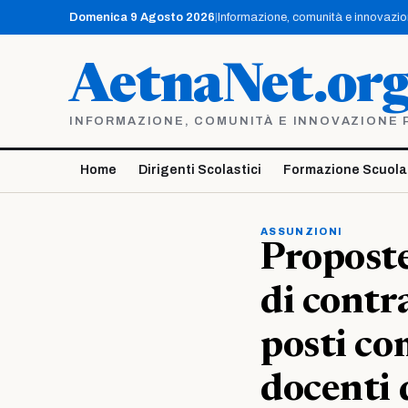
Vai
Domenica 9 Agosto 2026
|
Informazione, comunità e innovazione
al
contenuto
AetnaNet.or
INFORMAZIONE, COMUNITÀ E INNOVAZIONE PE
Home
Dirigenti Scolastici
Formazione Scuola
ASSUNZIONI
Proposte
di contra
posti co
docenti 