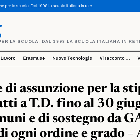
 per la scuola. Dal 1998 la scuola italiana in rete.
g
R LA SCUOLA. DAL 1998 LA SCUOLA ITALIANA IN RET
 Lavoro
Erasmus+
Nuove Tecnologie
Vi racconto …
V
 di assunzione per la st
tti a T.D. fino al 30 giu
muni e di sostegno da 
di ogni ordine e grado – 