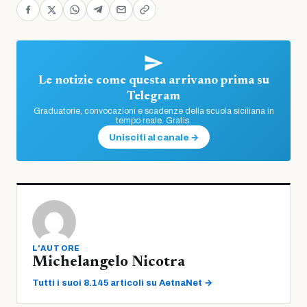
Le notizie come questa arrivano prima su
Telegram
Graduatorie, convocazioni e scadenze della scuola siciliana in
tempo reale. Gratis.
Unisciti al canale →
L'AUTORE
Michelangelo Nicotra
Tutti i suoi 8.145 articoli su AetnaNet →