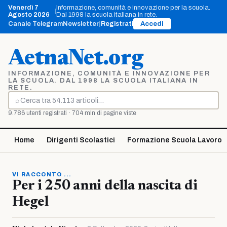
Vai
Venerdì 7
Informazione, comunità e innovazione per la scuola.
|
al
Agosto 2026
Dal 1998 la scuola italiana in rete.
contenuto
Canale Telegram
Newsletter
|
Registrati
Accedi
AetnaNet.org
INFORMAZIONE, COMUNITÀ E INNOVAZIONE PER
LA SCUOLA. DAL 1998 LA SCUOLA ITALIANA IN
RETE.
⌕
Cerca
9.786 utenti registrati · 704 mln di pagine viste
Home
Dirigenti Scolastici
Formazione Scuola Lavoro
VI RACCONTO ...
Per i 250 anni della nascita di
Hegel