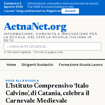
Vai
Domenica 9
Informazione, comunità e innovazione per la scuola.
|
al
Agosto 2026
Dal 1998 la scuola italiana in rete.
contenuto
Canale Telegram
Newsletter
|
Registrati
Accedi
AetnaNet.org
INFORMAZIONE, COMUNITÀ E INNOVAZIONE PER
LA SCUOLA. DAL 1998 LA SCUOLA ITALIANA IN
RETE.
⌕
Cerca
9.786 utenti registrati · 704 mln di pagine viste
Home
Dirigenti Scolastici
Formazione Scuola Lavoro
VOCE ALLA SCUOLA
L’Istituto Comprensivo ‘Italo
Calvino’, di Catania, celebra il
Carnevale Medievale