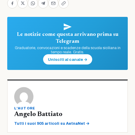
Le notizie come questa arrivano prima su
Telegram
Graduatorie, convocazioni e scadenze della scuola siciliana in
tempo reale. Gratis.
Unisciti al canale →
L'AUTORE
Angelo Battiato
Tutti i suoi 905 articoli su AetnaNet →