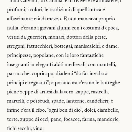
“Italo Calvino”, di Catania, e di rivivere le atmosfere, i
profumi, i colori, le tradizioni di quell’antica e
affascinante età di mezzo. E non mancava proprio
nulla, c’erano i giovani alunni con i costumi d’epoca,
vestiti da guerrieri, monaci, dottori della peste,
stregoni, fattucchieri, bottegai, maniscalchi, e dame,
principesse, popolane, con le loro fantastiche
insegnanti in eleganti abiti medievali, con mantelli,
parrucche, copricapo, diademi “da far invidia a
principi e regnanti”; e poi ancora c’erano le botteghe
piene zeppe di arnesi da lavoro, zappe, rastrelli,
martelli, e poi scudi, spade, lanterne, candelieri; e
infine c’era il cibo, “ogni ben di dio”, dolci, ciambelle,
torte, zuppe di ceci, pane, focacce, farina, mandorle,
fichi secchi, vino.