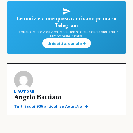
Le notizie come questa arrivano prima su
Telegram
Graduatorie, convocazioni e scadenze della scuola siciliana in
tempo reale. Gratis.
Unisciti al canale →
L'AUTORE
Angelo Battiato
Tutti i suoi 905 articoli su AetnaNet →