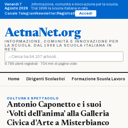
Vai
Venerdì 7
Informazione, comunità e innovazione per la scuola.
|
al
Agosto 2026
Dal 1998 la scuola italiana in rete.
contenuto
Canale Telegram
Newsletter
|
Registrati
Accedi
AetnaNet.org
INFORMAZIONE, COMUNITÀ E INNOVAZIONE PER
LA SCUOLA. DAL 1998 LA SCUOLA ITALIANA IN
RETE.
⌕
Cerca
9.786 utenti registrati · 704 mln di pagine viste
Home
Dirigenti Scolastici
Formazione Scuola Lavoro
CULTURA E SPETTACOLO
Antonio Caponetto e i suoi
‘Volti dell’anima’ alla Galleria
Civica d’Arte a Misterbianco