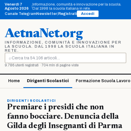
Vai
Venerdì 7
Informazione, comunità e innovazione per la scuola.
|
al
Agosto 2026
Dal 1998 la scuola italiana in rete.
contenuto
Canale Telegram
Newsletter
|
Registrati
Accedi
AetnaNet.org
INFORMAZIONE, COMUNITÀ E INNOVAZIONE PER
LA SCUOLA. DAL 1998 LA SCUOLA ITALIANA IN
RETE.
⌕
Cerca
9.786 utenti registrati · 704 mln di pagine viste
Home
Dirigenti Scolastici
Formazione Scuola Lavoro
DIRIGENTI SCOLASTICI
Premiare i presidi che non
fanno bocciare. Denuncia della
Gilda degli Insegnanti di Parma