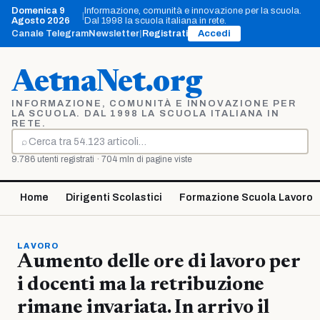
Vai
Domenica 9
Informazione, comunità e innovazione per la scuola.
|
al
Agosto 2026
Dal 1998 la scuola italiana in rete.
contenuto
Canale Telegram
Newsletter
|
Registrati
Accedi
AetnaNet.org
INFORMAZIONE, COMUNITÀ E INNOVAZIONE PER
LA SCUOLA. DAL 1998 LA SCUOLA ITALIANA IN
RETE.
⌕
Cerca
9.786 utenti registrati · 704 mln di pagine viste
Home
Dirigenti Scolastici
Formazione Scuola Lavoro
LAVORO
Aumento delle ore di lavoro per
i docenti ma la retribuzione
rimane invariata. In arrivo il