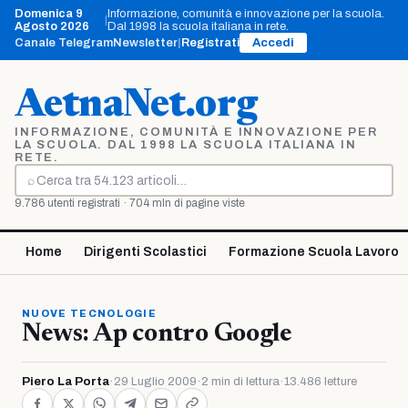
Vai
Domenica 9
Informazione, comunità e innovazione per la scuola.
|
al
Agosto 2026
Dal 1998 la scuola italiana in rete.
contenuto
Canale Telegram
Newsletter
|
Registrati
Accedi
AetnaNet.org
INFORMAZIONE, COMUNITÀ E INNOVAZIONE PER
LA SCUOLA. DAL 1998 LA SCUOLA ITALIANA IN
RETE.
⌕
Cerca
9.786 utenti registrati · 704 mln di pagine viste
Home
Dirigenti Scolastici
Formazione Scuola Lavoro
NUOVE TECNOLOGIE
News: Ap contro Google
Piero La Porta
·
29 Luglio 2009
·
2 min di lettura
·
13.486 letture