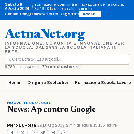
Vai
Sabato 8
Informazione, comunità e innovazione per la scuola.
|
al
Agosto 2026
Dal 1998 la scuola italiana in rete.
contenuto
Canale Telegram
Newsletter
|
Registrati
Accedi
AetnaNet.org
INFORMAZIONE, COMUNITÀ E INNOVAZIONE PER
LA SCUOLA. DAL 1998 LA SCUOLA ITALIANA IN
RETE.
⌕
Cerca
9.786 utenti registrati · 704 mln di pagine viste
Home
Dirigenti Scolastici
Formazione Scuola Lavoro
NUOVE TECNOLOGIE
News: Ap contro Google
Piero La Porta
·
29 Luglio 2009
·
2 min di lettura
·
13.135 letture