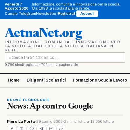
Vai
Venerdì 7
Informazione, comunità e innovazione per la scuola.
|
al
Agosto 2026
Dal 1998 la scuola italiana in rete.
contenuto
Canale Telegram
Newsletter
|
Registrati
Accedi
AetnaNet.org
INFORMAZIONE, COMUNITÀ E INNOVAZIONE PER
LA SCUOLA. DAL 1998 LA SCUOLA ITALIANA IN
RETE.
⌕
Cerca
9.786 utenti registrati · 704 mln di pagine viste
Home
Dirigenti Scolastici
Formazione Scuola Lavoro
NUOVE TECNOLOGIE
News: Ap contro Google
Piero La Porta
·
29 Luglio 2009
·
2 min di lettura
·
13.056 letture