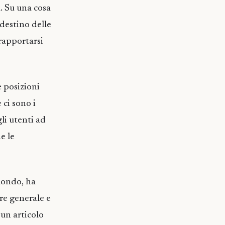
. Su una cosa
 destino delle
rapportarsi
 posizioni
 ci sono i
li utenti ad
e le
mondo, ha
ore generale e
 un articolo