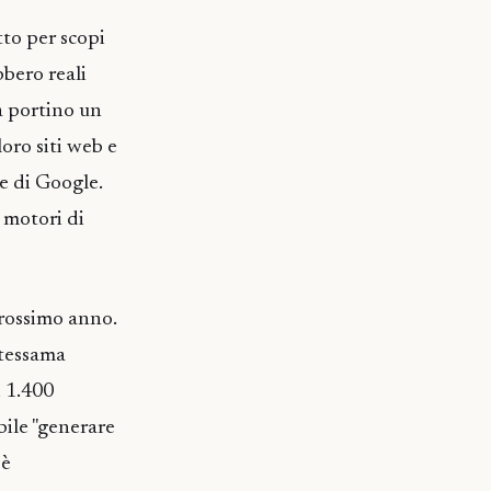
tto per scopi
bbero reali
a portino un
loro siti web e
ce di Google.
 motori di
 prossimo anno.
stessama
i 1.400
ibile "generare
 è