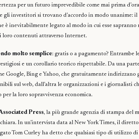
certezza per un futuro imprevedibile come mai prima d’ora
 e gli investitori si trovano d’accordo in modo unanime: il
he è inevitabilmente legato al modo in cui esse sapranno 
i loro contenuti attraverso Internet.
fondo molto semplice
: gratis o a pagamento? Entrambe le
stigiosi e un corollario teorico rispettabile. Da una parte
me Google, Bing e Yahoo, che gratuitamente indirizzano g
ibili sul web, dall’altra le organizzazioni e i giornalisti ch
per la loro sopravvivenza economica.
 Associated Press
, la più grande agenzia di stampa del 
chiara. In un’intervista data al New York Times, il dirett
ato Tom Curley ha detto che qualsiasi tipo di utilizzo di