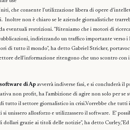
fair use"
niti, che consente l’utilizzazione libera di opere d’intelle
ci. Inoltre non è chiaro se le aziende giornalistiche trarre
a eventuali restrizioni. "Riteniamo che i motori di ricerc
pubblicazioni, indirizzando un traffico importante verso i 
ori di tutto il mondo", ha detto Gabriel Stricker, portavo
settore dell’informazione ritengono che uno scontro con i
 software di Ap
avverrà indiverse fasi, e si concluderà il
tiva non profit, ha l’ambizione di agire non solo per se 
i tutto il settore giornalistico in crisi.Vorrebbe che tutti 
i si unissero allosforzo e utilizzassero il software. E’ poss
 dollari grazie ai titoli delle notizie", ha detto Curley,"Ed