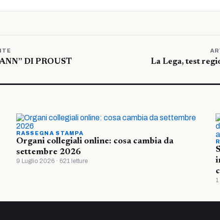
NTE
AR
ANN” DI PROUST
La Lega, test regi
RASSEGNA STAMPA
Organi collegiali online: cosa cambia da
R
S
settembre 2026
i
9 Luglio 2026 · 621 letture
c
1