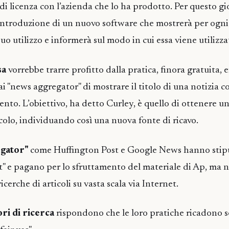
di licenza con l’azienda che lo ha prodotto. Per questo gi
ntroduzione di un nuovo software che mostrerà per ogni 
l suo utilizzo e informerà sul modo in cui essa viene utilizza
sa
vorrebbe trarre profitto dalla pratica, finora gratuita, 
ai "news aggregator" di mostrare il titolo di una notizia c
imento. L’obiettivo, ha detto Curley, è quello di ottenere
icolo, individuando così una nuova fonte di ricavo.
egator"
come Huffington Post e Google News hanno stipu
" e pagano per lo sfruttamento del materiale di Ap, ma 
ricerche di articoli su vasta scala via Internet.
ori di ricerca
rispondono che le loro pratiche ricadono so