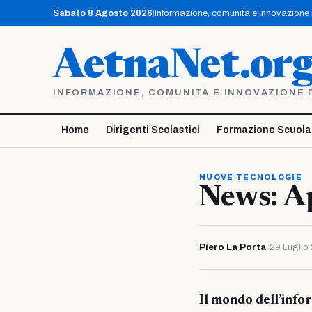
Vai
Sabato 8 Agosto 2026
|
Informazione, comunità e innovazione pe
al
contenuto
AetnaNet.or
INFORMAZIONE, COMUNITÀ E INNOVAZIONE PE
Home
Dirigenti Scolastici
Formazione Scuola
NUOVE TECNOLOGIE
News: A
Piero La Porta
·
29 Luglio
Il mondo dell’info