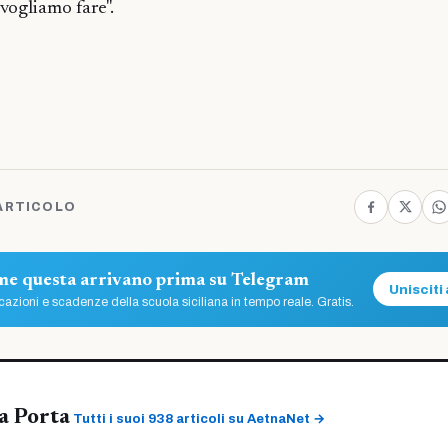
vogliamo fare".
ARTICOLO
ome questa arrivano prima su Telegram
Unisciti 
azioni e scadenze della scuola siciliana in tempo reale. Gratis.
a Porta
Tutti i suoi 938 articoli su AetnaNet →