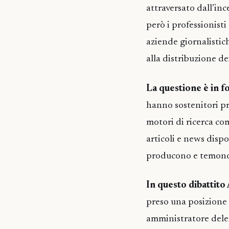
attraversato dall’in
però i professionisti
aziende giornalistic
alla distribuzione de
La questione è in 
hanno sostenitori pre
motori di ricerca co
articoli e news dispon
producono e temono 
In questo dibattito
preso una posizione 
amministratore deleg