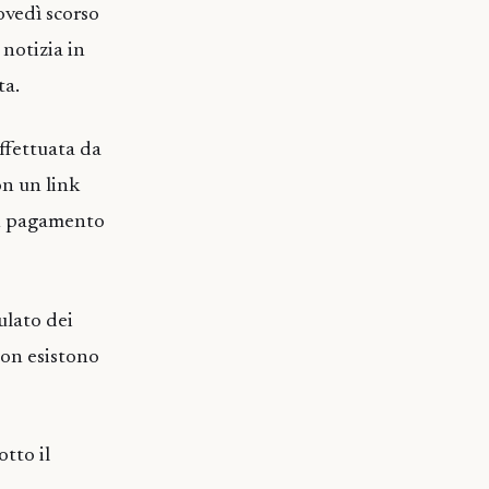
ovedì scorso
notizia in
ta.
effettuata da
on un link
 un pagamento
lato dei
non esistono
tto il