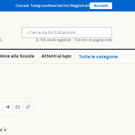
Canale Telegram
Newsletter
|
Registrati
Accedi
⌕
Cerca
E.
9.786 utenti registrati · 704 mln di pagine viste
Voce alla Scuola
Attenti al lupo
Tutte le categorie ↓
e è