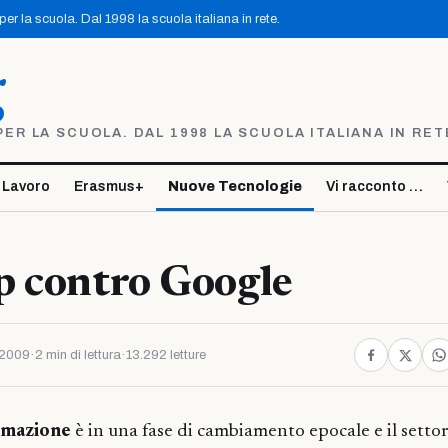
r la scuola. Dal 1998 la scuola italiana in rete.
g
R LA SCUOLA. DAL 1998 LA SCUOLA ITALIANA IN RET
 Lavoro
Erasmus+
Nuove Tecnologie
Vi racconto …
p contro Google
 2009
·
2 min di lettura
·
13.292 letture
rmazione
è in una fase di cambiamento epocale e il settor