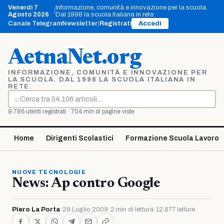
Vai
Venerdì 7
Informazione, comunità e innovazione per la scuola.
|
al
Agosto 2026
Dal 1998 la scuola italiana in rete.
contenuto
Canale Telegram
Newsletter
|
Registrati
Accedi
AetnaNet.org
INFORMAZIONE, COMUNITÀ E INNOVAZIONE PER
LA SCUOLA. DAL 1998 LA SCUOLA ITALIANA IN
RETE.
⌕
Cerca
9.786 utenti registrati · 704 mln di pagine viste
Home
Dirigenti Scolastici
Formazione Scuola Lavoro
NUOVE TECNOLOGIE
News: Ap contro Google
Piero La Porta
·
29 Luglio 2009
·
2 min di lettura
·
12.877 letture